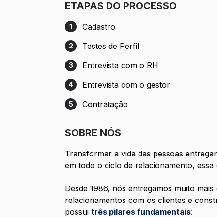
ETAPAS DO PROCESSO
Cadastro
1
Etapa 1: Cadastro
Testes de Perfil
2
Etapa 2: Testes de Perfil
Entrevista com o RH
3
Etapa 3: Entrevista com o RH
Entrevista com o gestor
4
Etapa 4: Entrevista com o gestor
Contratação
5
Etapa 5: Contratação
SOBRE NÓS
Transformar a vida das pessoas entregan
em todo o ciclo de relacionamento, essa
Desde 1986, nós entregamos muito mais 
relacionamentos com os clientes e cons
possui
três pilares fundamentais
: