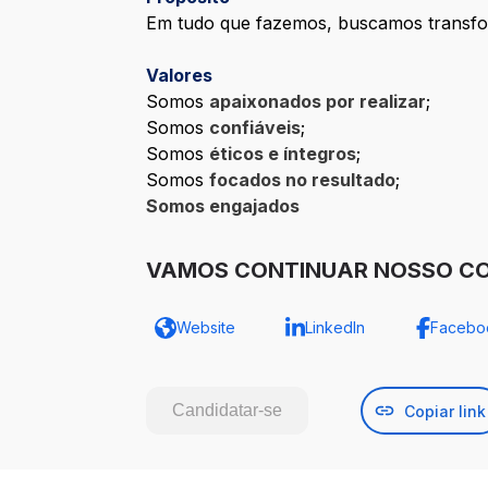
Em tudo que fazemos, buscamos transfor
Valores
Somos
apaixonados por realizar
;
Somos
confiáveis
;
Somos
éticos e íntegros
;
Somos
focados no resultado
;
Somos engajados
VAMOS CONTINUAR NOSSO C
Website
LinkedIn
Facebo
Candidatar-se
Copiar link