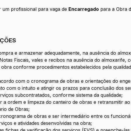
um profissional para vaga de
Encarregado
para a Obra d
IÇÕES
ompra e armazenar adequadamente, na ausência do almoxa
Notas Fiscais, vales e recibos na ausência do almoxarife,
na obra conforme procedimentos estabelecidos pela qualida
de acordo com o cronograma de obras e orientações do enge
to com o intuito e atingir os prazos para conclusão dos se
erviços subcontratados, conforme sistema da qualidade;
 a ordem e limpeza do canteiro de obras e retransmitir ao 
rio de Obras;
cronograma de obras e ser intermediário entre os funcioná
rviços e atividades desenvolvidas na obra;
as fichas de verificação dos serviços (FVS) e preenche-la