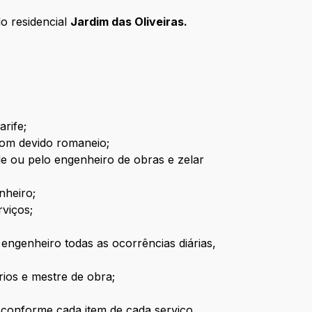
o residencial
Jardim das Oliveiras.
rife;
 com devido romaneio;
de ou pelo engenheiro de obras e zelar
nheiro;
rviços;
engenheiro todas as ocorrências diárias,
rios e mestre de obra;
s conforme cada item de cada serviço