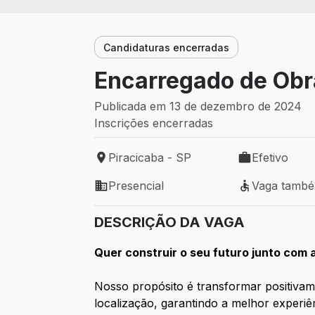
Candidaturas encerradas
Encarregado de Obra
Publicada em 13 de dezembro de 2024
Inscrições encerradas
Piracicaba - SP
Efetivo
Local de trabalho: Piracicaba - SP
Tipo de vaga: 
Presencial
Vaga tamb
Modelo de trabalho: Presencial
Vaga também 
DESCRIÇÃO DA VAGA
Quer construir o seu futuro junto com
Nosso propósito é transformar positiva
localização, garantindo a melhor experiê